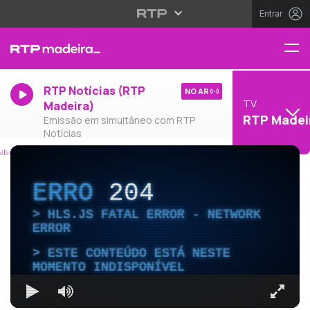
Entrar
RTP Notícias (RTP
NO AR
TV
Madeira)
RTP Madei
Emissão em simultâneo com RTP
Notícias
ERRO
204
HLS.JS FATAL ERROR - NETWORK
ERROR
ESTE CONTEÚDO ESTÁ NESTE
MOMENTO INDISPONÍVEL