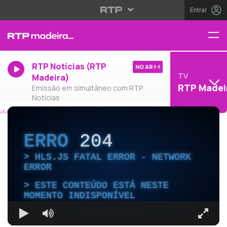
Entrar
RTP Notícias (RTP
NO AR
TV
Madeira)
RTP Madei
Emissão em simultâneo com RTP
Notícias
ERRO
204
HLS.JS FATAL ERROR - NETWORK
ERROR
ESTE CONTEÚDO ESTÁ NESTE
MOMENTO INDISPONÍVEL