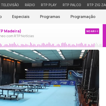
TELEVISÃO
RÁDIO
RTP PLAY
RTP PALCO
RTP ZIG ZA
o
Especiais
Programas
Programação
TP Madeira)
NO AR
neo com RTP Notícias