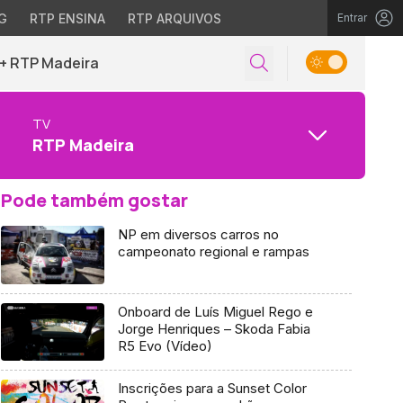
G
RTP ENSINA
RTP ARQUIVOS
Entrar
+ RTP Madeira
TV
RTP Madeira
Pode também gostar
NP em diversos carros no
campeonato regional e rampas
Onboard de Luís Miguel Rego e
Jorge Henriques – Skoda Fabia
R5 Evo (Vídeo)
Inscrições para a Sunset Color