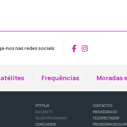
Aceder ao Fac
Aceder ao I
ga-nos nas redes sociais
atélites
Frequências
Moradas e
RTP PLAY
CONTACTOS
EM DIRETO
PROVEDORA DO
REVER PROGRAMAS
TELESPECTADOR
CONCURSOS
PROVEDORA DO OUVI