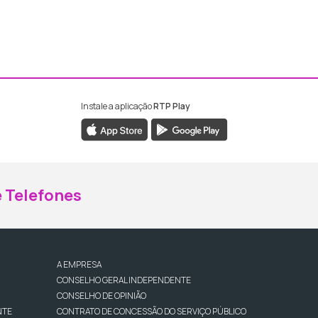
Instale a aplicação
RTP Play
ebook da RTP Madeira
nstagram da RTP Madeira
 Telefones
A EMPRESA
CONSELHO GERAL INDEPENDENTE
CONSELHO DE OPINIÃO
NTE
CONTRATO DE CONCESSÃO DO SERVIÇO PÚBLICO