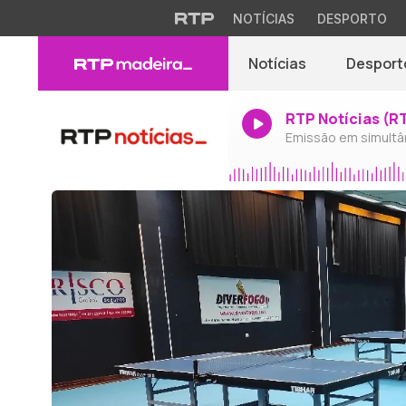
NOTÍCIAS
DESPORTO
Notícias
Desport
RTP Notícias (R
Emissão em simultâ