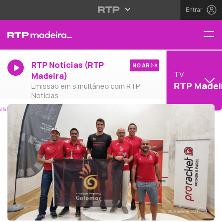
Entrar
RTP Notícias (RTP
NO AR
TV
Madeira)
RTP Madei
Emissão em simultâneo com RTP
Notícias