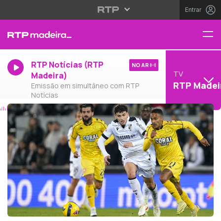
Entrar
RTP Notícias (RTP
NO AR
TV
Madeira)
RTP Madei
Emissão em simultâneo com RTP
Notícias