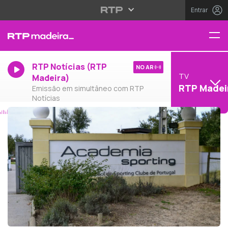
Entrar
RTP Notícias (RTP
NO AR
TV
Madeira)
RTP Madei
Emissão em simultâneo com RTP
Notícias