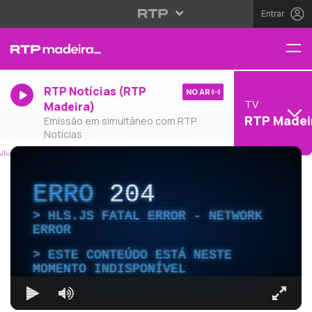
Entrar
RTP Notícias (RTP
NO AR
TV
Madeira)
RTP Madei
Emissão em simultâneo com RTP
Notícias
ERRO
204
HLS.JS FATAL ERROR - NETWORK
ERROR
ESTE CONTEÚDO ESTÁ NESTE
MOMENTO INDISPONÍVEL