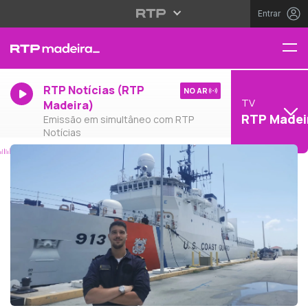
Entrar
RTP Notícias (RTP
NO AR
TV
Madeira)
RTP Madei
Emissão em simultâneo com RTP
Notícias