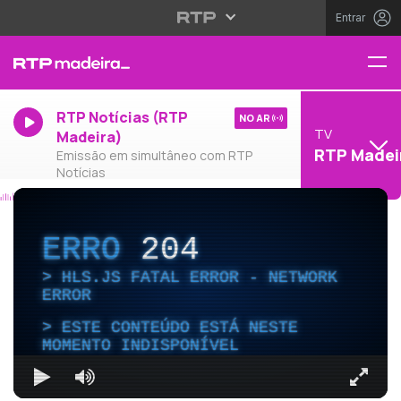
Entrar
RTP Notícias (RTP
NO AR
TV
Madeira)
RTP Madei
Emissão em simultâneo com RTP
Notícias
ERRO
204
HLS.JS FATAL ERROR - NETWORK
ERROR
ESTE CONTEÚDO ESTÁ NESTE
MOMENTO INDISPONÍVEL