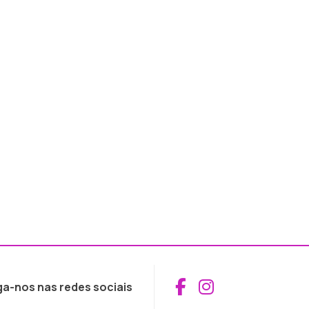
Aceder ao Fac
Aceder ao I
ga-nos nas redes sociais