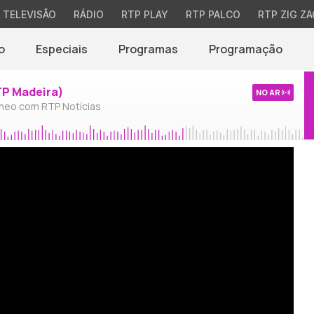
TELEVISÃO
RÁDIO
RTP PLAY
RTP PALCO
RTP ZIG ZA
o
Especiais
Programas
Programação
TP Madeira)
NO AR
neo com RTP Notícias