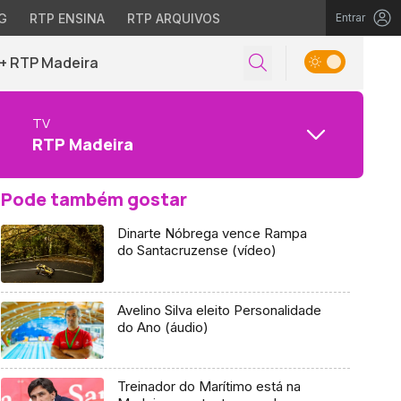
G
RTP ENSINA
RTP ARQUIVOS
Entrar
+ RTP Madeira
TV
RTP Madeira
Pode também gostar
Dinarte Nóbrega vence Rampa
do Santacruzense (vídeo)
Avelino Silva eleito Personalidade
do Ano (áudio)
Treinador do Marítimo está na