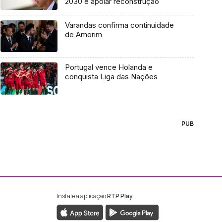
2030 é apoiar reconstrução
Varandas confirma continuidade
de Amorim
Portugal vence Holanda e
conquista Liga das Nações
PUB
Instale a aplicação
RTP Play
ebook da RTP Madeira
nstagram da RTP Madeira