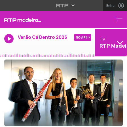
Entrar
Verão Cá Dentro 2026
NO AR
TV
RTP Madei