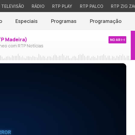
TELEVISÃO
RÁDIO
RTP PLAY
RTP PALCO
RTP ZIG ZA
o
Especiais
Programas
Programação
TP Madeira)
NO AR
neo com RTP Notícias
RROR