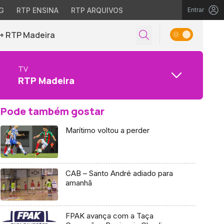
G
RTP ENSINA
RTP ARQUIVOS
Entrar
+ RTP Madeira
TV
RTP Madeira
Pode também gostar
Marítimo voltou a perder
CAB – Santo André adiado para
amanhã
FPAK avança com a Taça