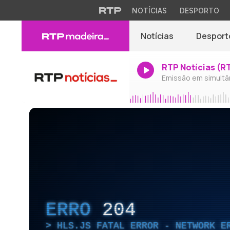
NOTÍCIAS
DESPORTO
Notícias
Desport
RTP Notícias (R
Emissão em simultâ
ERRO
204
HLS.JS FATAL ERROR - NETWORK E