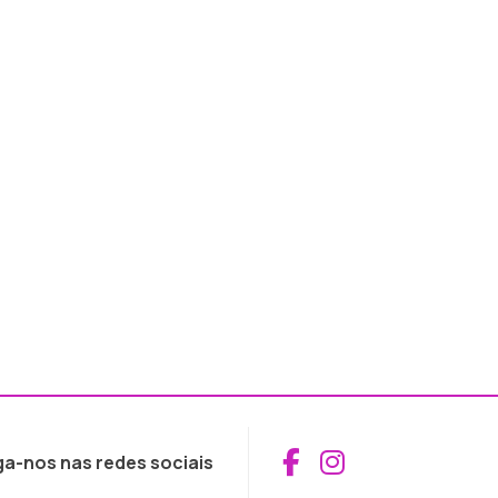
Aceder ao Fac
Aceder ao I
ga-nos nas redes sociais