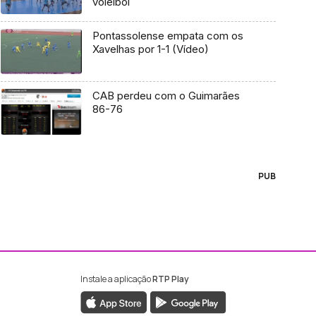
voleibol
Pontassolense empata com os
Xavelhas por 1-1 (Vídeo)
CAB perdeu com o Guimarães
86-76
PUB
Instale a aplicação
RTP Play
ebook da RTP Madeira
nstagram da RTP Madeira