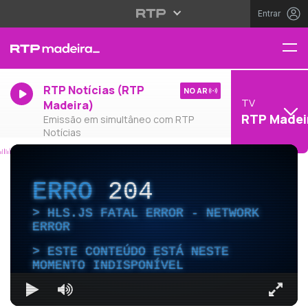
Entrar
RTP Notícias (RTP
NO AR
TV
Madeira)
RTP Madei
Emissão em simultâneo com RTP
Notícias
ERRO
204
HLS.JS FATAL ERROR - NETWORK
ERROR
ESTE CONTEÚDO ESTÁ NESTE
MOMENTO INDISPONÍVEL