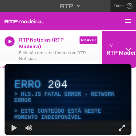
Entrar
RTP Notícias (RTP
NO AR
TV
Madeira)
RTP Madei
Emissão em simultâneo com RTP
Notícias
ERRO
204
HLS.JS FATAL ERROR - NETWORK
ERROR
ESTE CONTEÚDO ESTÁ NESTE
MOMENTO INDISPONÍVEL