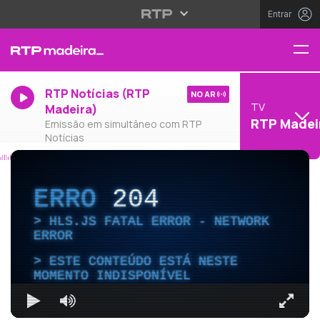
Entrar
RTP Notícias (RTP
NO AR
TV
Madeira)
RTP Madei
Emissão em simultâneo com RTP
Notícias
ERRO
204
HLS.JS FATAL ERROR - NETWORK
ERROR
ESTE CONTEÚDO ESTÁ NESTE
MOMENTO INDISPONÍVEL