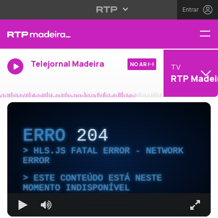
Entrar
Telejornal Madeira
NO AR
TV
RTP Madei
ERRO
204
HLS.JS FATAL ERROR - NETWORK
ERROR
ESTE CONTEÚDO ESTÁ NESTE
MOMENTO INDISPONÍVEL