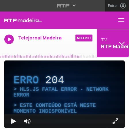
Entrar
Telejornal Madeira
NO AR
TV
RTP Madei
ERRO
204
HLS.JS FATAL ERROR - NETWORK
ERROR
ESTE CONTEÚDO ESTÁ NESTE
MOMENTO INDISPONÍVEL