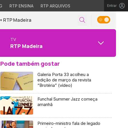
G
RTP ENSINA
RTP ARQUIVOS
Entrar
+ RTP Madeira
TV
RTP Madeira
Pode também gostar
Galeria Porta 33 acolheu a
edição de março da revista
“Brotéria” (vídeo)
Funchal Summer Jazz começa
amanhã
Primeiro-ministro fala de legado