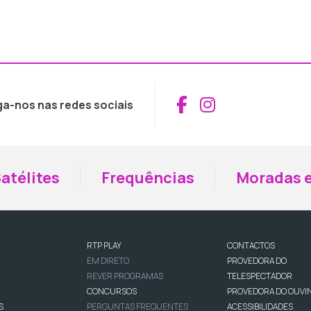
Aceder ao Fac
Aceder ao I
ga-nos nas redes sociais
atélites
Frequências
Moradas e
RTP PLAY
CONTACTOS
EM DIRETO
PROVEDORA DO
REVER PROGRAMAS
TELESPECTADOR
CONCURSOS
PROVEDORA DO OUVI
S
PERGUNTAS FREQUENTES
ACESSIBILIDADES