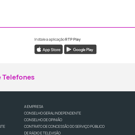
Instale a aplicação
RTP Play
ebook da RTP Madeira
nstagram da RTP Madeira
 Telefones
A EMPRESA
CONSELHO GERAL INDEPENDENTE
CONSELHO DE OPINIÃO
NTE
CONTRATO DE CONCESSÃO DO SERVIÇO PÚBLICO
DE RÁDIO E TELEVISÃO