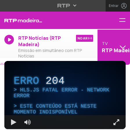
Entrar
RTP Notícias (RTP
NO AR
TV
Madeira)
RTP Madei
Emissão em simultâneo com RTP
Notícias
ERRO
204
HLS.JS FATAL ERROR - NETWORK
ERROR
ESTE CONTEÚDO ESTÁ NESTE
MOMENTO INDISPONÍVEL