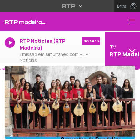
Entrar
RTP Notícias (RTP
NO AR
TV
Madeira)
RTP Madei
Emissão em simultâneo com RTP
Notícias