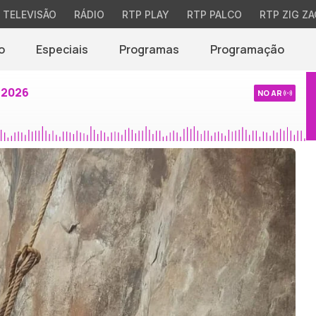
TELEVISÃO
RÁDIO
RTP PLAY
RTP PALCO
RTP ZIG ZA
o
Especiais
Programas
Programação
 2026
NO AR