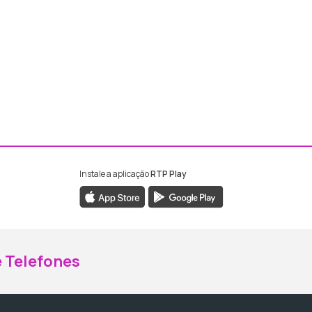
Instale a aplicação
RTP Play
ebook da RTP Madeira
nstagram da RTP Madeira
 Telefones