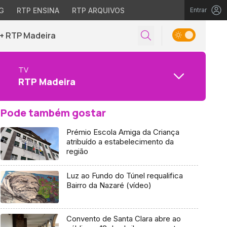
G
RTP ENSINA
RTP ARQUIVOS
Entrar
+ RTP Madeira
TV
RTP Madeira
Pode também gostar
Prémio Escola Amiga da Criança
atribuído a estabelecimento da
região
Luz ao Fundo do Túnel requalifica
Bairro da Nazaré (vídeo)
Convento de Santa Clara abre ao