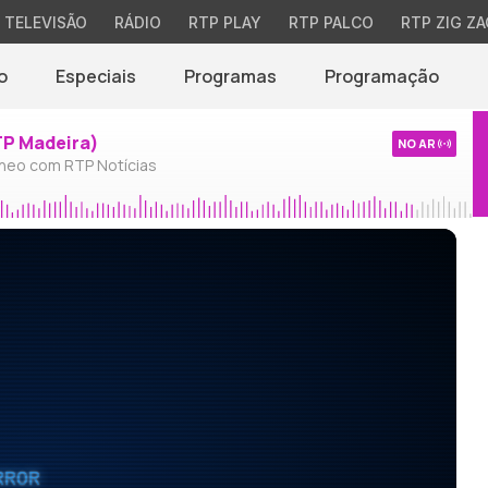
TELEVISÃO
RÁDIO
RTP PLAY
RTP PALCO
RTP ZIG ZA
o
Especiais
Programas
Programação
TP Madeira)
NO AR
neo com RTP Notícias
RROR