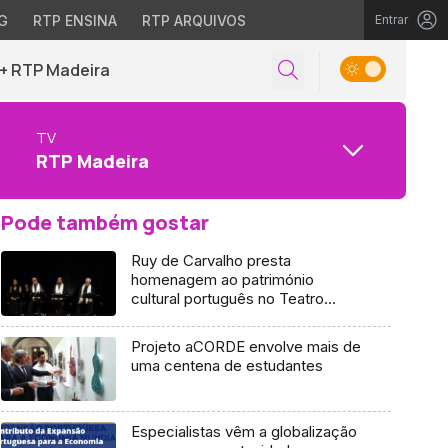
G
RTP ENSINA
RTP ARQUIVOS
Entrar
+ RTP Madeira
TV
RTP Madeira
Pode também gostar
Ruy de Carvalho presta
homenagem ao património
cultural português no Teatro
Baltazar Dias
Projeto aCORDE envolve mais de
uma centena de estudantes
Especialistas vêm a globalização