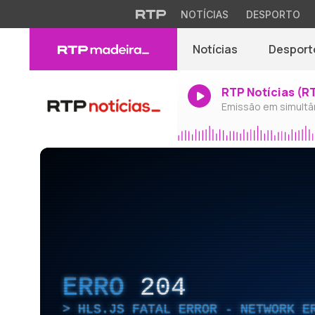
NOTÍCIAS
DESPORTO
Notícias
Desport
RTP Notícias (R
Emissão em simultâ
ERRO
204
HLS.JS FATAL ERROR - NETWORK E