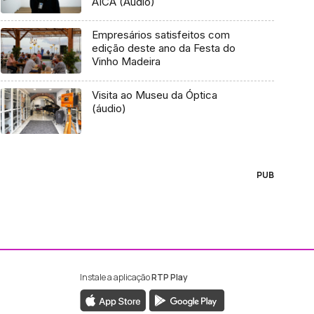
AICA (Áudio)
Empresários satisfeitos com
edição deste ano da Festa do
Vinho Madeira
Visita ao Museu da Óptica
(áudio)
PUB
Instale a aplicação
RTP Play
ebook da RTP Madeira
nstagram da RTP Madeira