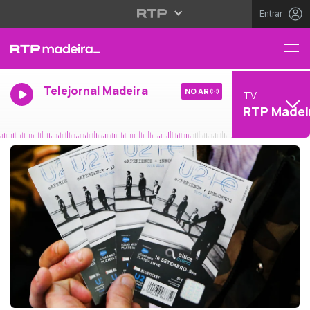
Entrar
Telejornal Madeira
NO AR
TV
RTP Madei