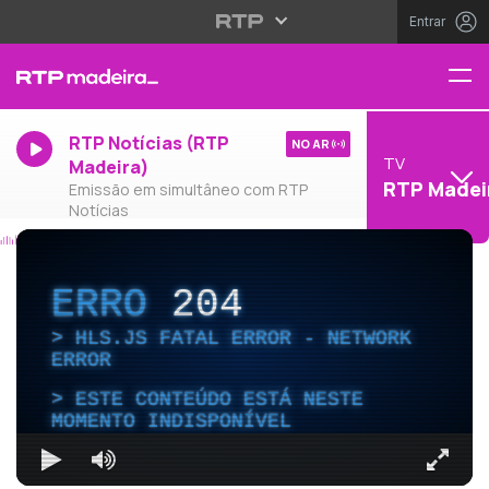
Entrar
RTP Notícias (RTP
NO AR
TV
Madeira)
RTP Madei
Emissão em simultâneo com RTP
Notícias
ERRO
204
HLS.JS FATAL ERROR - NETWORK
ERROR
ESTE CONTEÚDO ESTÁ NESTE
MOMENTO INDISPONÍVEL