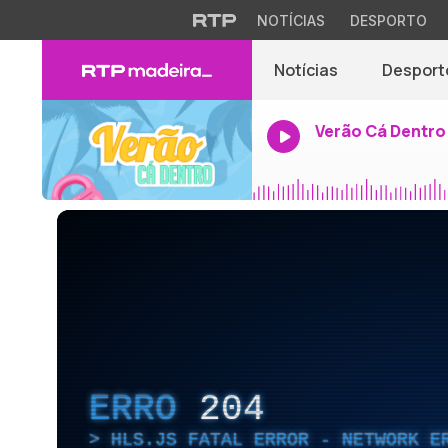
NOTÍCIAS
DESPORTO
Notícias
Desport
Verão Cá Dentro
ERRO
204
HLS.JS FATAL ERROR - NETWORK E