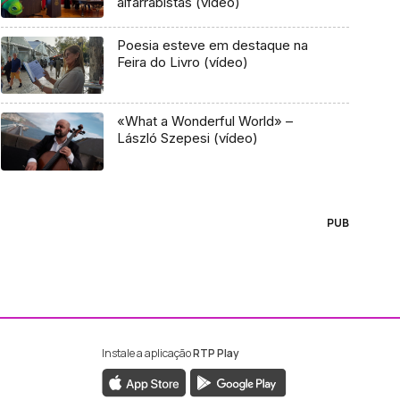
alfarrabistas (vídeo)
Poesia esteve em destaque na
Feira do Livro (vídeo)
«What a Wonderful World» –
László Szepesi (vídeo)
PUB
Instale a aplicação
RTP Play
ebook da RTP Madeira
nstagram da RTP Madeira