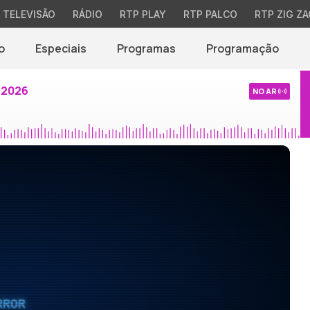
TELEVISÃO
RÁDIO
RTP PLAY
RTP PALCO
RTP ZIG ZA
o
Especiais
Programas
Programação
 2026
NO AR
RROR