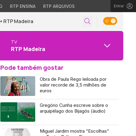
G
RTP ENSINA
RTP ARQUIVOS
Entrar
+ RTP Madeira
TV
RTP Madeira
Pode também gostar
Obra de Paula Rego leiloada por
valor recorde de 3,5 milhões de
euros
Gregório Cunha escreve sobre o
arquipélago dos Bijagós (áudio)
Miguel Jardim mostra “Escolhas”