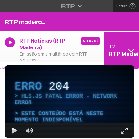
Entrar
RTP Notícias (RTP
NO AR
TV
Madeira)
RTP Madei
Emissão em simultâneo com RTP
Notícias
ERRO
204
HLS.JS FATAL ERROR - NETWORK
ERROR
ESTE CONTEÚDO ESTÁ NESTE
MOMENTO INDISPONÍVEL