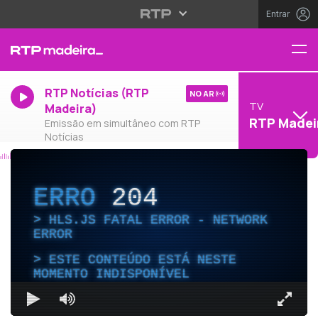
Entrar
RTP Notícias (RTP
NO AR
TV
Madeira)
RTP Madei
Emissão em simultâneo com RTP
Notícias
ERRO
204
HLS.JS FATAL ERROR - NETWORK
ERROR
ESTE CONTEÚDO ESTÁ NESTE
MOMENTO INDISPONÍVEL