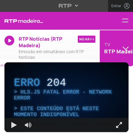
Entrar
RTP Notícias (RTP
NO AR
TV
Madeira)
RTP Madei
Emissão em simultâneo com RTP
Notícias
ERRO
204
HLS.JS FATAL ERROR - NETWORK
ERROR
ESTE CONTEÚDO ESTÁ NESTE
MOMENTO INDISPONÍVEL