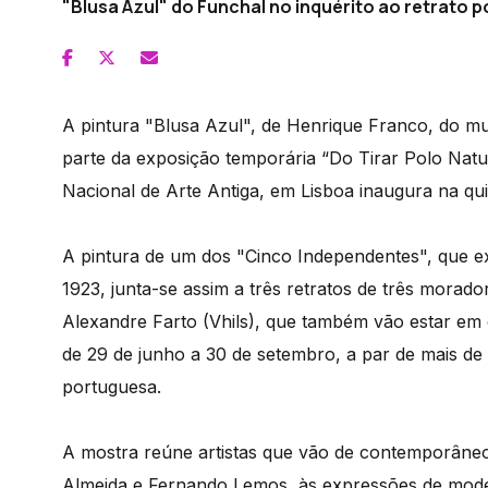
"Blusa Azul" do Funchal no inquérito ao retrato 
A pintura "Blusa Azul", de Henrique Franco, do m
parte da exposição temporária “Do Tirar Polo Natu
Nacional de Arte Antiga, em Lisboa inaugura na quin
A pintura de um dos "Cinco Independentes", que e
1923, junta-se assim a três retratos de três morad
Alexandre Farto (Vhils), que também vão estar e
de 29 de junho a 30 de setembro, a par de mais de 
portuguesa.
A mostra reúne artistas que vão de contemporâne
Almeida e Fernando Lemos, às expressões de mo