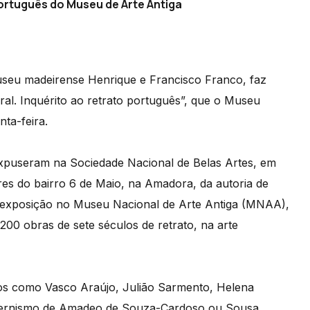
português do Museu de Arte Antiga
useu madeirense Henrique e Francisco Franco, faz
ral. Inquérito ao retrato português”, que o Museu
ta-feira.
xpuseram na Sociedade Nacional de Belas Artes, em
ores do bairro 6 de Maio, na Amadora, da autoria de
m exposição no Museu Nacional de Arte Antiga (MNAA),
200 obras de sete séculos de retrato, na arte
os como Vasco Araújo, Julião Sarmento, Helena
dernismo de Amadeo de Souza-Cardoso ou Sousa