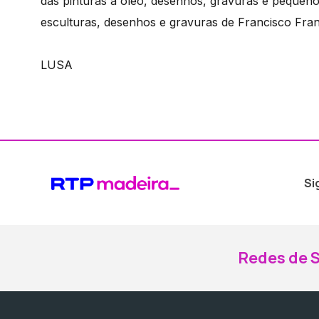
das pinturas a óleo, desenhos, gravuras e pequeno
esculturas, desenhos e gravuras de Francisco Fran
LUSA
Si
Redes de S