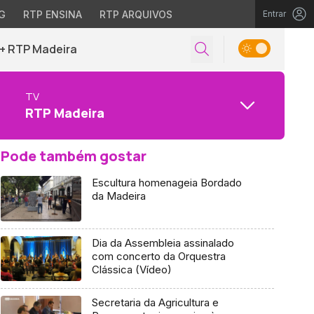
G
RTP ENSINA
RTP ARQUIVOS
Entrar
+ RTP Madeira
TV
RTP Madeira
Pode também gostar
Escultura homenageia Bordado
da Madeira
Dia da Assembleia assinalado
com concerto da Orquestra
Clássica (Vídeo)
Secretaria da Agricultura e