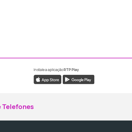
Instale a aplicação
RTP Play
ebook da RTP Madeira
nstagram da RTP Madeira
 Telefones