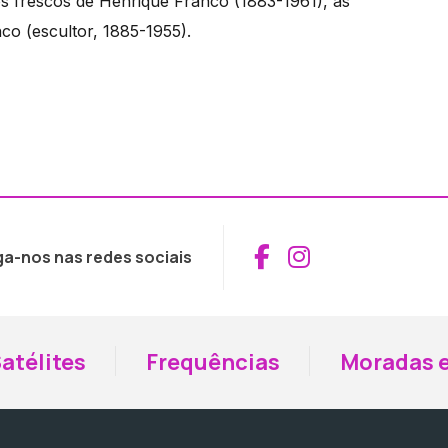
s frescos de Henrique Franco (1883-1961), às
co (escultor, 1885-1955).
Aceder ao Fac
Aceder ao I
ga-nos nas redes sociais
atélites
Frequências
Moradas e