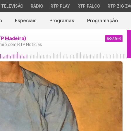
TELEVISÃO
RÁDIO
RTP PLAY
RTP PALCO
RTP ZIG ZA
o
Especiais
Programas
Programação
TP Madeira)
NO AR
neo com RTP Notícias