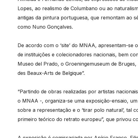
Lopes, ao realismo de Columbano ou ao naturalism
antigas da pintura portuguesa, que remontam ao s
como Nuno Gonçalves.
De acordo com o ‘site’ do MNAA, apresentam-se obra
de instituições e colecionadores nacionais, bem com
Museo del Prado, o Groeningemuseum de Bruges, a
des Beaux-Arts de Belgique”.
“Partindo de obras realizadas por artistas nacion
o MNAA -, organiza-se uma exposição-ensaio, um i
sobre a representação e o ‘tirar polo natural’, tal
primeiro teórico do retrato europeu”, que privou 
A exposição é comissariada por Anísio Franco, Filip