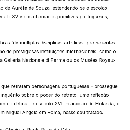
o de Aurélia de Souza, estendendo-se a escolas
éculo XV e aos chamados primitivos portugueses,
s “de múltiplas disciplinas artísticas, provenientes
o de prestigiosas instituições internacionais, como o
 Galleria Nazionale di Parma ou os Musées Royaux
ais que retratam personagens portuguesas – prossegue
nquérito sobre o poder do retrato, uma reflexão
 como o definiu, no século XVI, Francisco de Holanda, o
com Miguel Ângelo em Roma, nesse seu tratado.
a Oliveira e Paulo Pires do Vale.