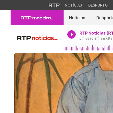
NOTÍCIAS
DESPORTO
Notícias
Desport
RTP Notícias (R
Emissão em simultâ