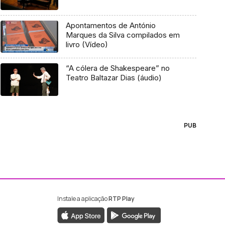
Apontamentos de António
Marques da Silva compilados em
livro (Vídeo)
“A cólera de Shakespeare” no
Teatro Baltazar Dias (áudio)
PUB
Instale a aplicação
RTP Play
ebook da RTP Madeira
nstagram da RTP Madeira