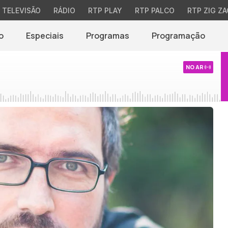
TELEVISÃO
RÁDIO
RTP PLAY
RTP PALCO
RTP ZIG ZA
o
Especiais
Programas
Programação
NO AR