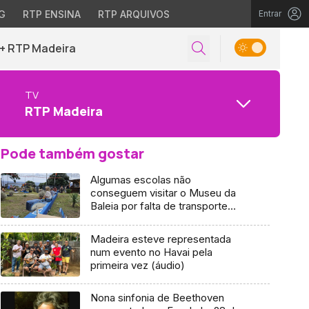
G
RTP ENSINA
RTP ARQUIVOS
Entrar
+ RTP Madeira
TV
RTP Madeira
Pode também gostar
Algumas escolas não
conseguem visitar o Museu da
Baleia por falta de transporte
(vídeo)
Madeira esteve representada
num evento no Havai pela
primeira vez (áudio)
Nona sinfonia de Beethoven