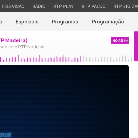
TELEVISÃO
RÁDIO
RTP PLAY
RTP PALCO
RTP ZIG ZA
o
Especiais
Programas
Programação
TP Madeira)
NO AR
neo com RTP Notícias
RROR