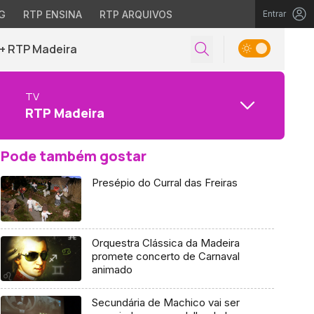
G
RTP ENSINA
RTP ARQUIVOS
Entrar
+ RTP Madeira
TV
RTP Madeira
Pode também gostar
Presépio do Curral das Freiras
Orquestra Clássica da Madeira
promete concerto de Carnaval
animado
Secundária de Machico vai ser