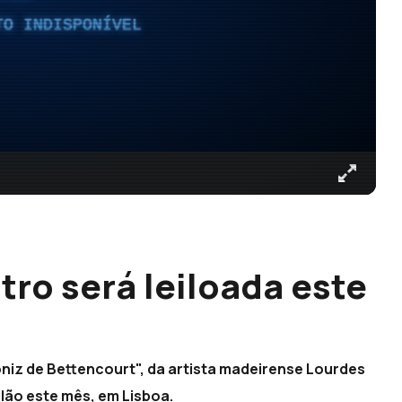
TO INDISPONÍVEL
ro será leiloada este
niz de Bettencourt", da artista madeirense Lourdes
ilão este mês, em Lisboa.