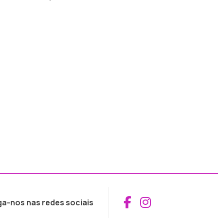
Aceder ao Fac
Aceder ao I
ga-nos nas redes sociais