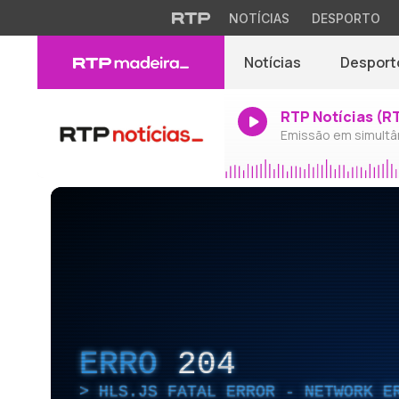
NOTÍCIAS
DESPORTO
Notícias
Desport
RTP Notícias (R
Emissão em simultâ
ERRO
204
HLS.JS FATAL ERROR - NETWORK E