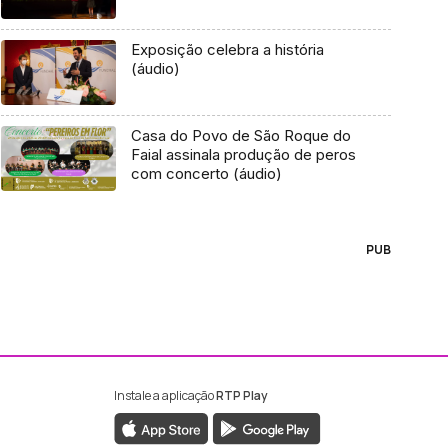
Exposição celebra a história
(áudio)
Casa do Povo de São Roque do
Faial assinala produção de peros
com concerto (áudio)
PUB
Instale a aplicação
RTP Play
ebook da RTP Madeira
nstagram da RTP Madeira