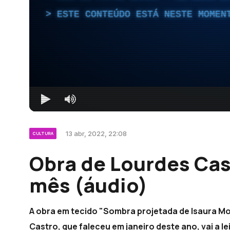
ESTE CONTEÚDO ESTÁ NESTE MOMEN
13 abr, 2022, 22:08
CULTURA
Obra de Lourdes Cast
mês (áudio)
A obra em tecido "Sombra projetada de Isaura Mo
Castro, que faleceu em janeiro deste ano, vai a le