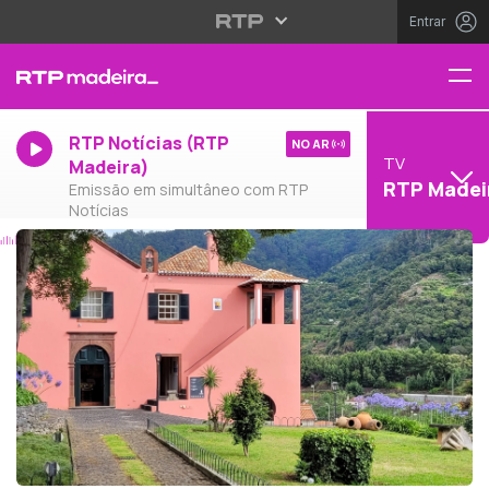
Entrar
RTP Notícias (RTP
NO AR
TV
Madeira)
RTP Madei
Emissão em simultâneo com RTP
Notícias