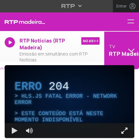
Entrar
RTP Notícias (RTP
NO AR
TV
Madeira)
RTP Madei
Emissão em simultâneo com RTP
Notícias
ERRO
204
HLS.JS FATAL ERROR - NETWORK
ERROR
ESTE CONTEÚDO ESTÁ NESTE
MOMENTO INDISPONÍVEL