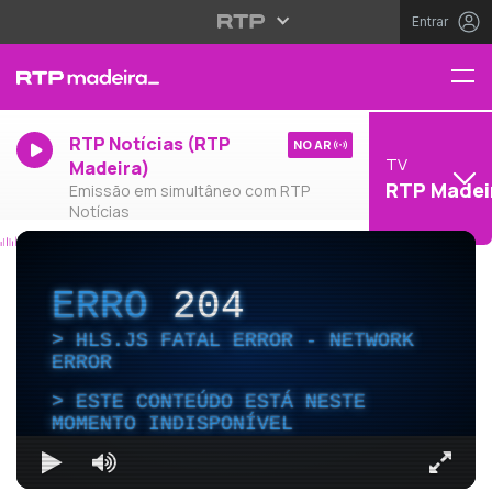
Entrar
RTP Notícias (RTP
NO AR
TV
Madeira)
RTP Madei
Emissão em simultâneo com RTP
Notícias
ERRO
204
HLS.JS FATAL ERROR - NETWORK
ERROR
ESTE CONTEÚDO ESTÁ NESTE
MOMENTO INDISPONÍVEL