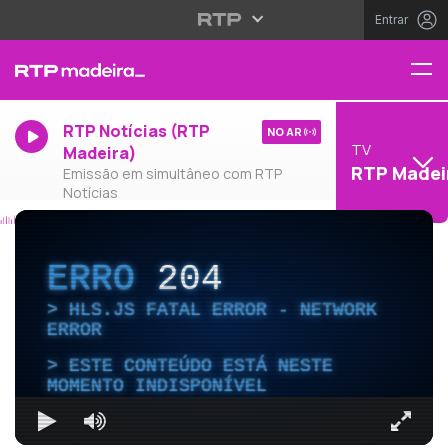
Entrar
RTP Notícias (RTP
NO AR
TV
Madeira)
RTP Madei
Emissão em simultâneo com RTP
Notícias
ERRO
204
HLS.JS FATAL ERROR - NETWORK
ERROR
ESTE CONTEÚDO ESTÁ NESTE
MOMENTO INDISPONÍVEL