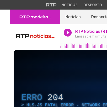
NOTÍCIAS
DESPORTO
Notícias
Desport
RTP Notícias (R
Emissão em simultâ
ERRO
204
HLS.JS FATAL ERROR - NETWORK E