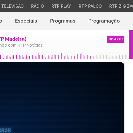
TELEVISÃO
RÁDIO
RTP PLAY
RTP PALCO
RTP ZIG ZA
o
Especiais
Programas
Programação
TP Madeira)
NO AR
neo com RTP Notícias
RROR