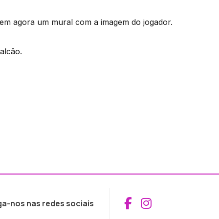
 tem agora um mural com a imagem do jogador.
alcão.
Aceder ao Fac
Aceder ao I
ga-nos nas redes sociais