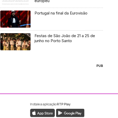
europeu
Portugal na final da Eurovisão
Festas de São João de 21 a 25 de
junho no Porto Santo
PUB
Instale a aplicação
RTP Play
ebook da RTP Madeira
nstagram da RTP Madeira