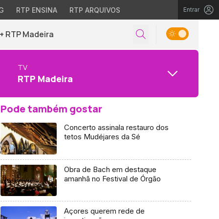
G
RTP ENSINA
RTP ARQUIVOS
Entrar
+ RTP Madeira
TV
RTP Madeira
Pode também gostar
Concerto assinala restauro dos
tetos Mudéjares da Sé
Obra de Bach em destaque
amanhã no Festival de Órgão
Açores querem rede de