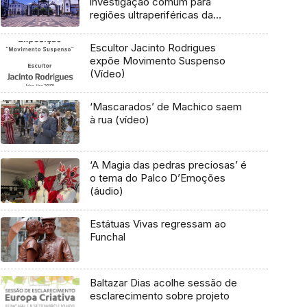
investigação comum para
regiões ultraperiféricas da
Europa
Escultor Jacinto Rodrigues
expõe Movimento Suspenso
(Vídeo)
‘Mascarados’ de Machico saem
à rua (vídeo)
‘A Magia das pedras preciosas’ é
o tema do Palco D’Emoções
(áudio)
Estátuas Vivas regressam ao
Funchal
Baltazar Dias acolhe sessão de
esclarecimento sobre projeto