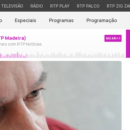
TELEVISÃO
RÁDIO
RTP PLAY
RTP PALCO
RTP ZIG ZA
o
Especiais
Programas
Programação
TP Madeira)
NO AR
neo com RTP Notícias