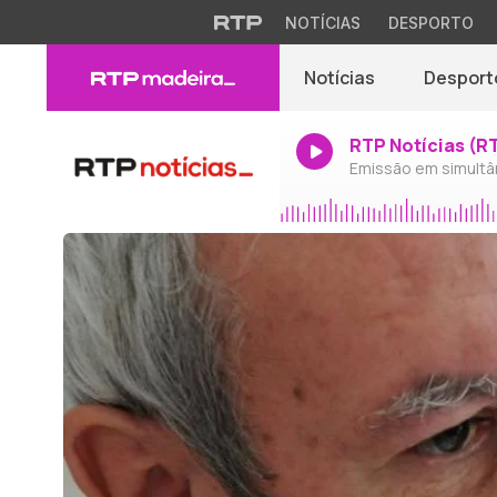
NOTÍCIAS
DESPORTO
Notícias
Desport
RTP Notícias (R
Emissão em simultâ