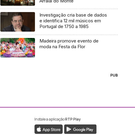
Arraial do Monte
Investigação cria base de dados
e identifica 12 mil músicos em
Portugal de 1750 a 1985
Madeira promove evento de
moda na Festa da Flor
PUB
Instale a aplicação
RTP Play
ebook da RTP Madeira
nstagram da RTP Madeira