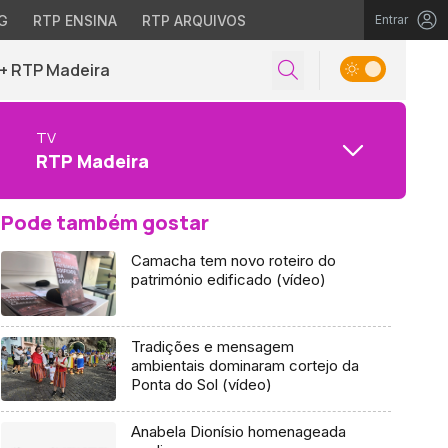
G
RTP ENSINA
RTP ARQUIVOS
Entrar
+ RTP Madeira
TV
RTP Madeira
Pode também gostar
Camacha tem novo roteiro do
património edificado (vídeo)
Tradições e mensagem
ambientais dominaram cortejo da
Ponta do Sol (vídeo)
Anabela Dionísio homenageada