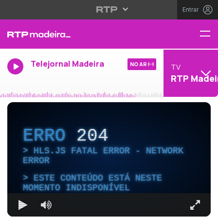
Entrar
Telejornal Madeira
NO AR
TV
RTP Madei
ERRO
204
HLS.JS FATAL ERROR - NETWORK
ERROR
ESTE CONTEÚDO ESTÁ NESTE
MOMENTO INDISPONÍVEL