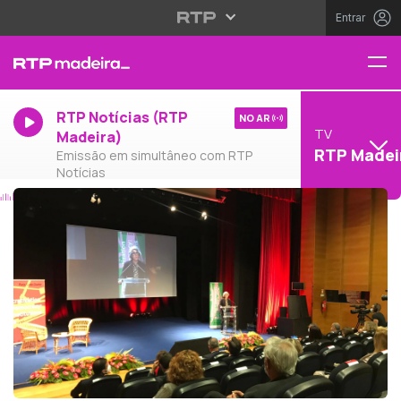
Entrar
RTP Notícias (RTP
NO AR
TV
Madeira)
RTP Madei
Emissão em simultâneo com RTP
Notícias