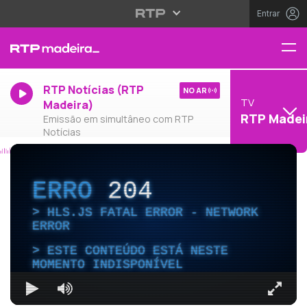
Entrar
RTP Notícias (RTP
NO AR
TV
Madeira)
RTP Madei
Emissão em simultâneo com RTP
Notícias
ERRO
204
HLS.JS FATAL ERROR - NETWORK
ERROR
ESTE CONTEÚDO ESTÁ NESTE
MOMENTO INDISPONÍVEL