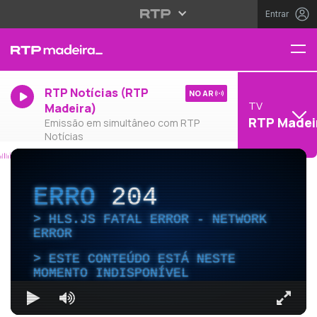
Entrar
RTP Notícias (RTP
NO AR
TV
Madeira)
RTP Madei
Emissão em simultâneo com RTP
Notícias
ERRO
204
HLS.JS FATAL ERROR - NETWORK
ERROR
ESTE CONTEÚDO ESTÁ NESTE
MOMENTO INDISPONÍVEL