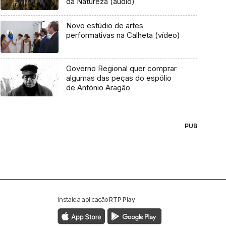
da Natureza (áudio)
Novo estúdio de artes
performativas na Calheta (vídeo)
Governo Regional quer comprar
algumas das peças do espólio
de António Aragão
PUB
Instale a aplicação
RTP Play
ebook da RTP Madeira
nstagram da RTP Madeira