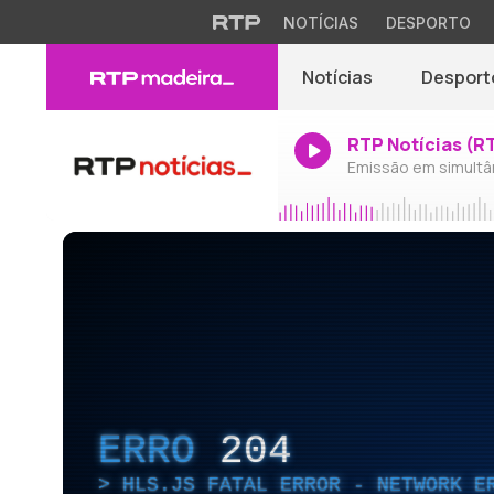
NOTÍCIAS
DESPORTO
Notícias
Desport
RTP Notícias (R
Emissão em simultâ
ERRO
204
HLS.JS FATAL ERROR - NETWORK E