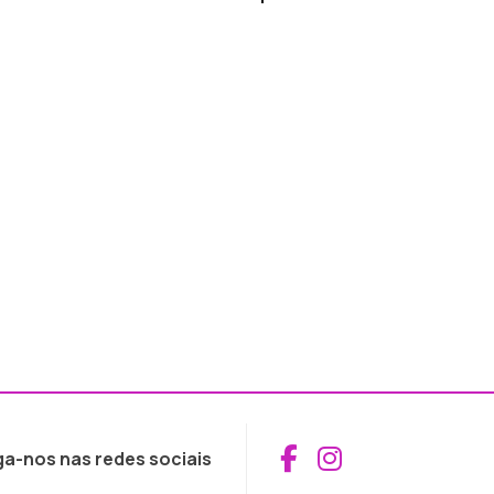
Aceder ao Fac
Aceder ao I
ga-nos nas redes sociais