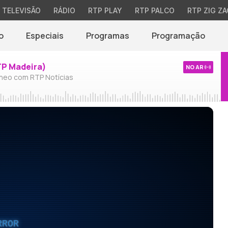
TELEVISÃO
RÁDIO
RTP PLAY
RTP PALCO
RTP ZIG ZA
o
Especiais
Programas
Programação
TP Madeira)
NO AR
neo com RTP Notícias
RROR