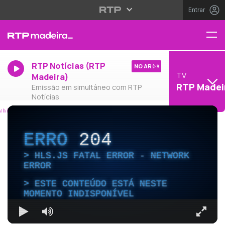
Entrar
RTP Notícias (RTP
NO AR
TV
Madeira)
RTP Madei
Emissão em simultâneo com RTP
Notícias
ERRO
204
HLS.JS FATAL ERROR - NETWORK
ERROR
ESTE CONTEÚDO ESTÁ NESTE
MOMENTO INDISPONÍVEL