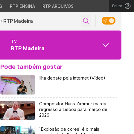
G
RTP ENSINA
RTP ARQUIVOS
Entrar
+ RTP Madeira
TV
RTP Madeira
Pode também gostar
Ilha debate pela internet (Vídeo)
Compositor Hans Zimmer marca
regresso a Lisboa para março de
2026
`Explosão de cores` é o mais