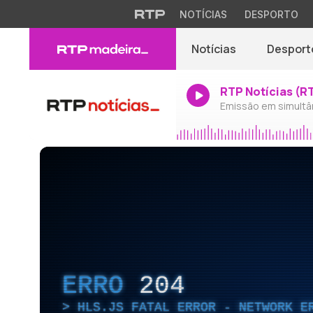
NOTÍCIAS
DESPORTO
Notícias
Desport
RTP Notícias (R
Emissão em simultâ
ERRO
204
HLS.JS FATAL ERROR - NETWORK E