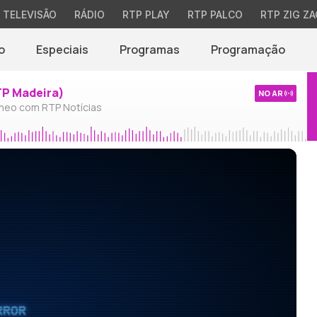
TELEVISÃO
RÁDIO
RTP PLAY
RTP PALCO
RTP ZIG ZA
o
Especiais
Programas
Programação
TP Madeira)
NO AR
neo com RTP Notícias
RROR