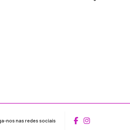
Aceder ao Fac
Aceder ao I
ga-nos nas redes sociais