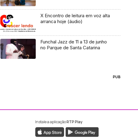
X Encontro de leitura em voz alta
arranca hoje (áudio)
Funchal Jazz de 11 a 13 de junho
no Parque de Santa Catarina
PUB
Instale a aplicação
RTP Play
ebook da RTP Madeira
nstagram da RTP Madeira