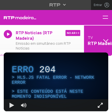
Entrar
RTP Notícias (RTP
NO AR
TV
Madeira)
RTP Madei
Emissão em simultâneo com RTP
Notícias
ERRO
204
HLS.JS FATAL ERROR - NETWORK
ERROR
ESTE CONTEÚDO ESTÁ NESTE
MOMENTO INDISPONÍVEL