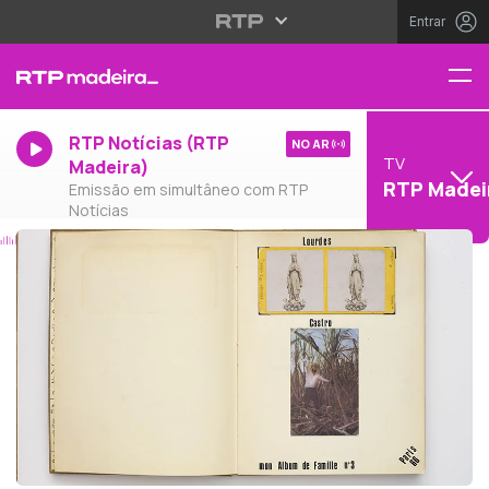
Entrar
RTP Notícias (RTP
NO AR
TV
Madeira)
RTP Madei
Emissão em simultâneo com RTP
Notícias