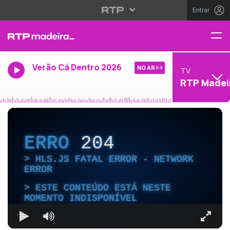
Entrar
Verão Cá Dentro 2026
NO AR
TV
RTP Madei
ERRO
204
HLS.JS FATAL ERROR - NETWORK
ERROR
ESTE CONTEÚDO ESTÁ NESTE
MOMENTO INDISPONÍVEL