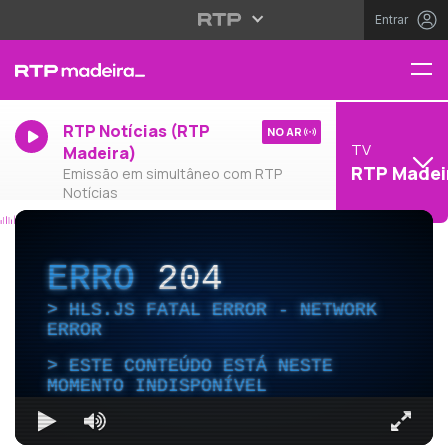
Entrar
RTP Notícias (RTP
NO AR
TV
Madeira)
RTP Madei
Emissão em simultâneo com RTP
Notícias
ERRO
204
HLS.JS FATAL ERROR - NETWORK
ERROR
ESTE CONTEÚDO ESTÁ NESTE
MOMENTO INDISPONÍVEL