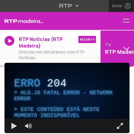
Entrar
RTP Notícias (RTP
NO AR
TV
Madeira)
RTP Madei
Emissão em simultâneo com RTP
Notícias
ERRO
204
HLS.JS FATAL ERROR - NETWORK
ERROR
ESTE CONTEÚDO ESTÁ NESTE
MOMENTO INDISPONÍVEL