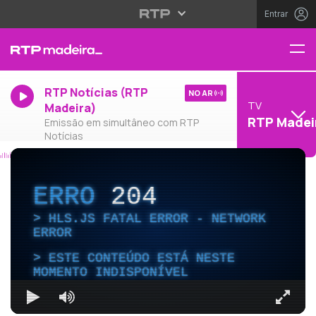
Entrar
RTP Notícias (RTP
NO AR
TV
Madeira)
RTP Madei
Emissão em simultâneo com RTP
Notícias
ERRO
204
HLS.JS FATAL ERROR - NETWORK
ERROR
ESTE CONTEÚDO ESTÁ NESTE
MOMENTO INDISPONÍVEL